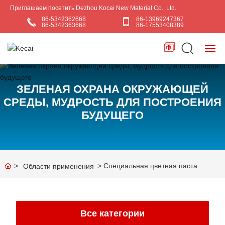
Приглашаем посетить Dezhou Kocai New Material Co., Ltd.
86-5342362668
86-13969247367
86-5342363668
86-17553408389
ГЛАВНАЯ
ЗЕЛЕНАЯ ОХРАНА ОКРУЖАЮЩЕЙ
СРЕДЫ, МУДРОСТЬ ДЛЯ ПОСТРОЕНИЯ
О НАС
БУДУЩЕГО
ПРОДУКЦИЯ
BLOG
Специальная цветная паста
Области применения
ПРИМЕНЕНИЯ
КОНТАКТЫ НАС
Все категории